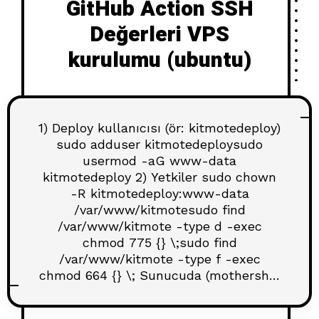
GitHub Action SSH
Değerleri VPS
kurulumu (ubuntu)
1) Deploy kullanıcısı (ör: kitmotedeploy)
sudo adduser kitmotedeploysudo
usermod -aG www-data
kitmotedeploy 2) Yetkiler sudo chown
-R kitmotedeploy:www-data
/var/www/kitmotesudo find
/var/www/kitmote -type d -exec
chmod 775 {} \;sudo find
/var/www/kitmote -type f -exec
chmod 664 {} \; Sunucuda (mothership
kullanıcısı için) anahtar üret sudo -u
kitmotedeploy ssh-keygen -t ed25519