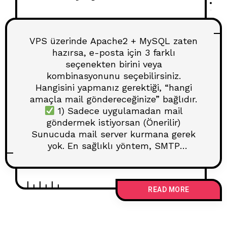
VPS üzerinde Apache2 + MySQL zaten
hazırsa, e-posta için 3 farklı
seçenekten birini veya
kombinasyonunu seçebilirsiniz.
Hangisini yapmanız gerektiği, “hangi
amaçla mail göndereceğinize” bağlıdır.
1) Sadece uygulamadan mail
göndermek istiyorsan (Önerilir)
Sunucuda mail server kurmana gerek
yok. En sağlıklı yöntem, SMTP
üzerinden bir servis kullanmak: Servis
Avantaj Not Gmail SMTP ücretsiz,
basit günlük limit
READ MORE