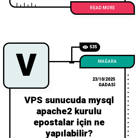
-C “github-actions@kitmotedeploy” -f
READ MORE
/home/kitmote/.ssh/id_ed25519 Public
anahtarı
V
535
MAĞARA
23/10/2025
GADASI
VPS sunucuda mysql
apache2 kurulu
epostalar için ne
yapılabilir?