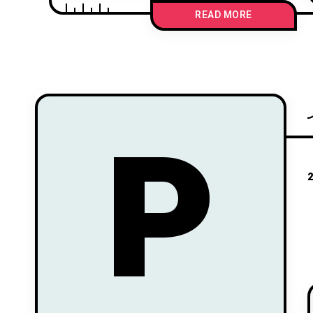
READ MORE
P
2