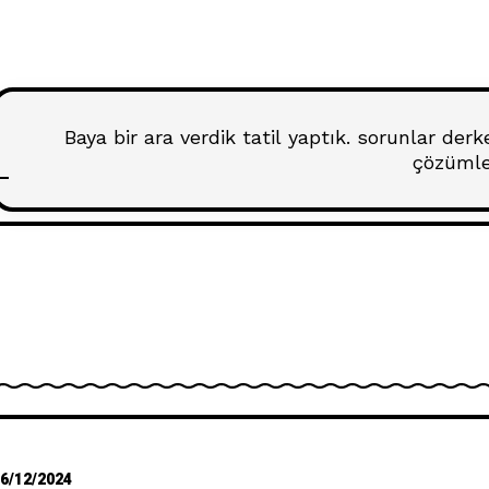
Baya bir ara verdik tatil yaptık. sorunlar derk
çözümle
6/12/2024