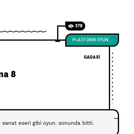
378
PLATFORM OYUNLARI
GADASI
na 8
sanat eseri gibi oyun. sonunda bitti.