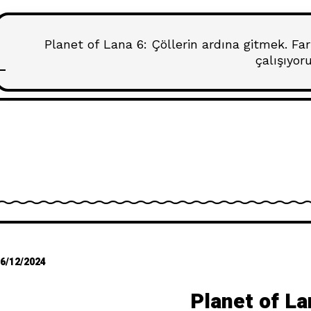
Planet of Lana 6: Çöllerin ardına gitmek. Far
çalışıyor
6/12/2024
Planet of La