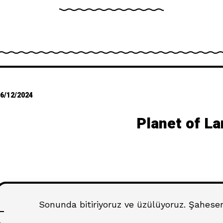
6/12/2024
Planet of La
Sonunda bitiriyoruz ve üzülüyoruz. Şaheser 