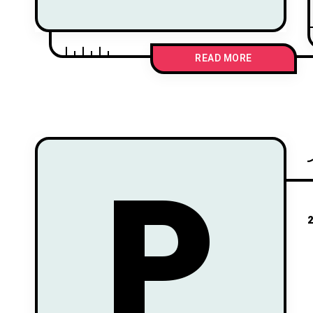
READ MORE
P
2