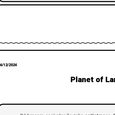
6/12/2024
Planet of La