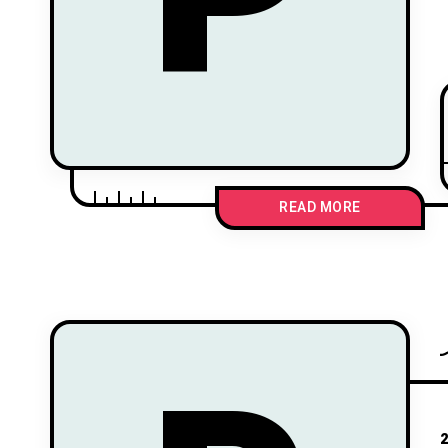
READ MORE
2