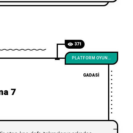
371
PLATFORM OYUNLARI
GADASI
na 7