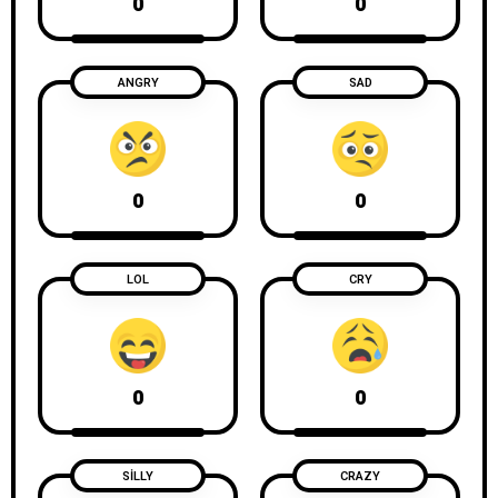
0
0
ANGRY
SAD
0
0
LOL
CRY
0
0
SILLY
CRAZY