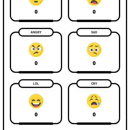
0
0
ANGRY
SAD
0
0
LOL
CRY
0
0