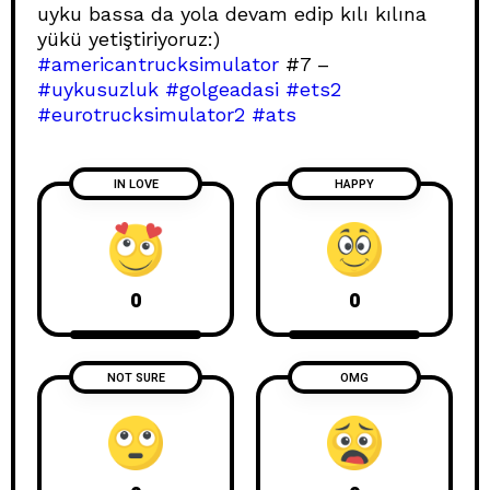
uyku bassa da yola devam edip kılı kılına
yükü yetiştiriyoruz:)
#americantrucksimulator
#7 –
#uykusuzluk
#golgeadasi
#ets2
#eurotrucksimulator2
#ats
IN LOVE
HAPPY
0
0
NOT SURE
OMG