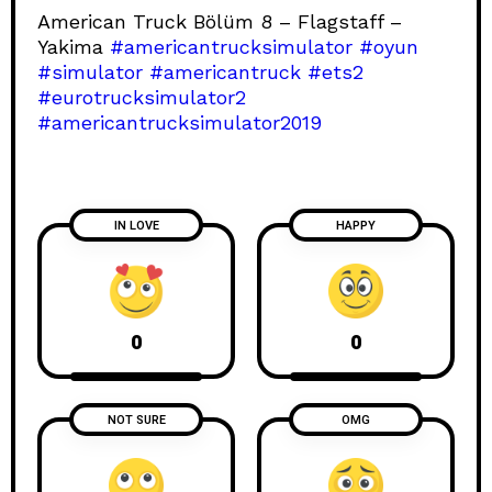
American Truck Bölüm 8 – Flagstaff –
Yakima
#americantrucksimulator
#oyun
#simulator
#americantruck
#ets2
#eurotrucksimulator2
#americantrucksimulator2019
IN LOVE
HAPPY
0
0
NOT SURE
OMG