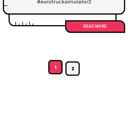
#eurotrucksimulator2
READ MORE
1
2