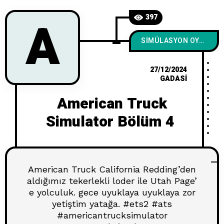
A
397
SIMÜLASYON OYUNLARI
27/12/2024
GADASI
American Truck
Simulator Bölüm 4
American Truck California Redding’den
aldığımız tekerlekli loder ile Utah Page’
e yolculuk. gece uyuklaya uyuklaya zor
yetiştim yatağa. #ets2 #ats
#americantrucksimulator