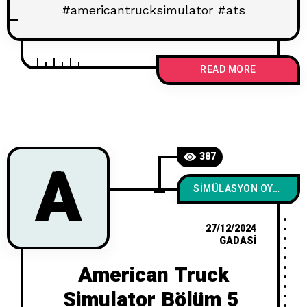
#americantrucksimulator #ats
READ MORE
A
387
SIMÜLASYON OYUNLARI
27/12/2024
GADASI
American Truck
Simulator Bölüm 5