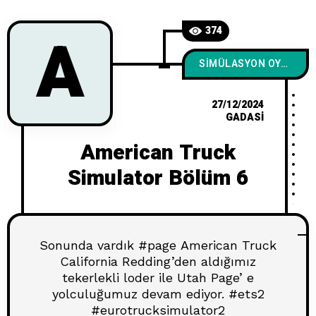
A
374
SIMÜLASYON OYUNLARI
27/12/2024
GADASI
American Truck
Simulator Bölüm 6
Sonunda vardık #page American Truck
California Redding’den aldığımız
tekerlekli loder ile Utah Page’ e
yolculuğumuz devam ediyor. #ets2
#eurotrucksimulator2