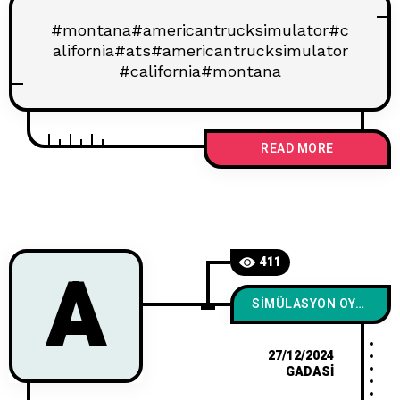
#montana#americantrucksimulator#c
alifornia#ats#americantrucksimulator
#california#montana
READ MORE
A
411
SIMÜLASYON OYUNLARI
27/12/2024
GADASI