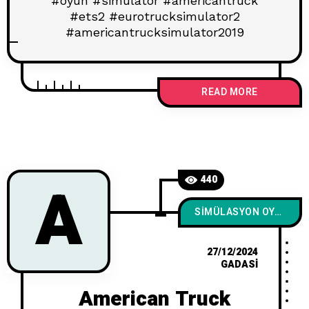
#oyun #simulator #americantruck
#ets2 #eurotrucksimulator2
#americantrucksimulator2019
READ MORE
A
440
SIMÜLASYON OYUNLARI
27/12/2024
GADASI
American Truck