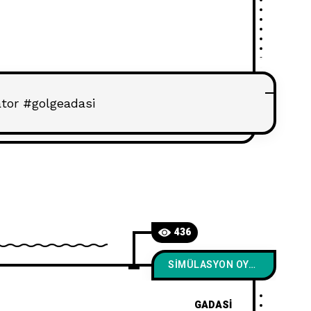
tor #golgeadasi
436
SIMÜLASYON OYUNLARI
GADASI