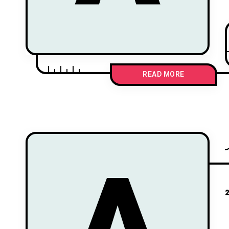
READ MORE
A
2