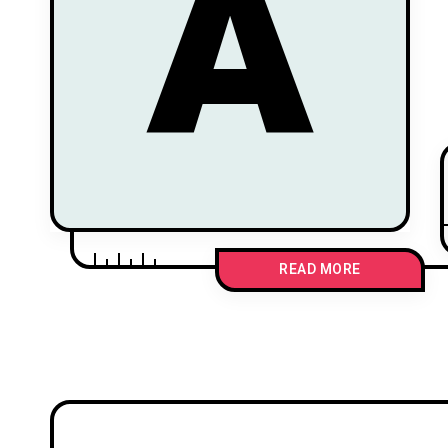
A
READ MORE