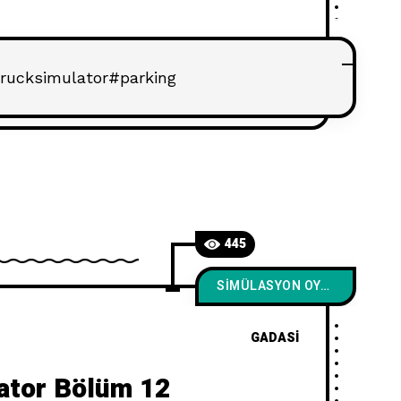
rucksimulator#parking
445
SIMÜLASYON OYUNLARI
GADASI
ator Bölüm 12