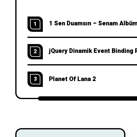
1 Sen Duamsın – Senam Albüm
1
jQuery Dinamik Event Binding 
2
Planet Of Lana 2
3