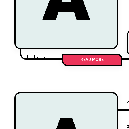
READ MORE
2