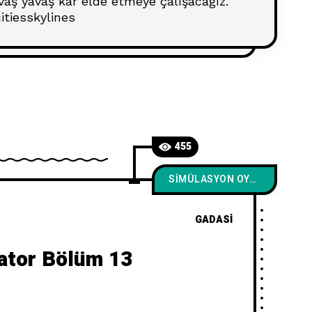
vaş yavaş kar elde etmeye çalışacağız.
itiesskylines
455
SIMÜLASYON OYUNLARI
GADASI
ator Bölüm 13