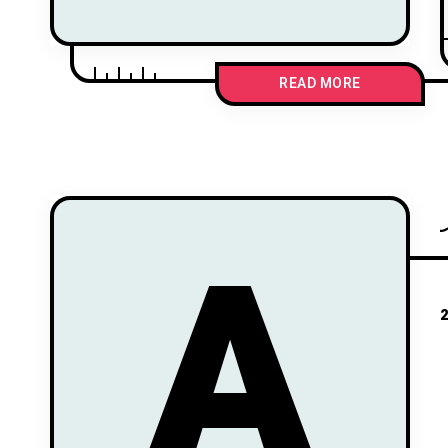
READ MORE
A
2