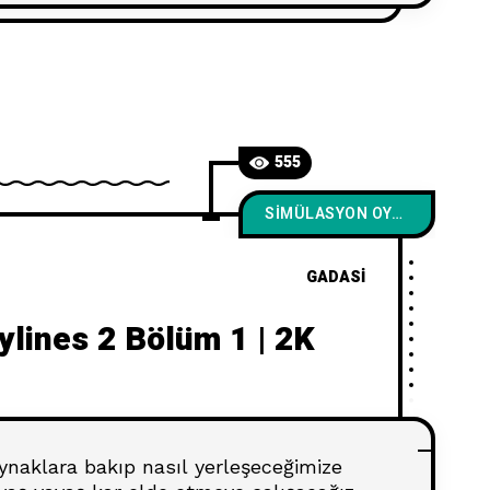
555
SIMÜLASYON OYUNLARI
GADASI
kylines 2 Bölüm 1 | 2K
aynaklara bakıp nasıl yerleşeceğimize