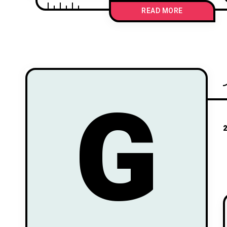
READ MORE
G
2